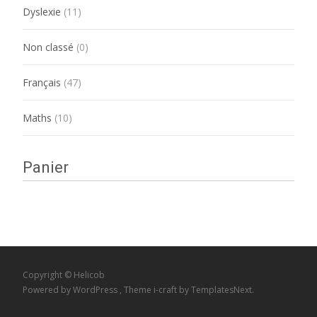
Dyslexie
(11)
Non classé
(0)
Français
(47)
Maths
(10)
Panier
Copyright © Helicob
Powered by WordPress
, Theme
i-craft
by TemplatesNext.