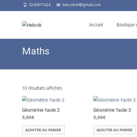
0240977624
helicob44@gmail.com
Skip
to
Accueil
Boutique d
content
Maths
10 résultats affichés
Géométrie facile 2
Géométrie facile 3
5,00
€
5,00
€
AJOUTER AU PANIER
AJOUTER AU PANIER