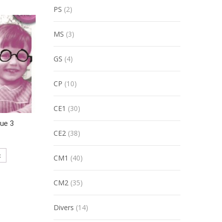
PS
(2)
MS
(3)
GS
(4)
CP
(10)
CE1
(30)
ue 3
CE2
(38)
R
CM1
(40)
CM2
(35)
Divers
(14)