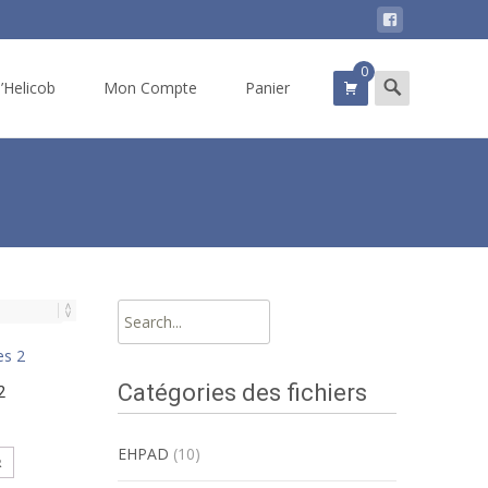
0
Search
d’Helicob
Mon Compte
Panier
for:
Search
for:
Catégories des fichiers
2
EHPAD
(10)
R