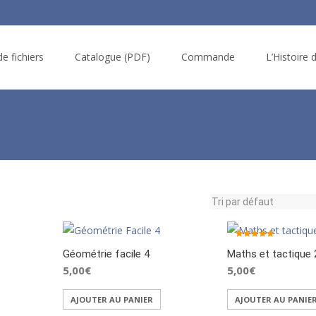
e fichiers
Catalogue (PDF)
Commande
L’Histoire 
Note
Géométrie facile 4
Maths et tactique 
5.00
sur 5
5,00
€
5,00
€
AJOUTER AU PANIER
AJOUTER AU PANIE