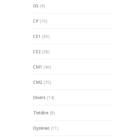
GS
(4)
CP
(10)
CE1
(30)
CE2
(38)
CM1
(40)
CM2
(35)
Divers
(14)
Théâtre
(8)
Dyslexie
(11)