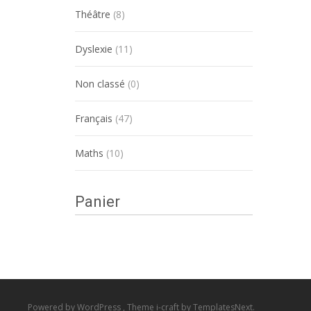
Théâtre
(8)
Dyslexie
(11)
Non classé
(0)
Français
(47)
Maths
(10)
Panier
Powered by WordPress
, Theme
i-craft
by TemplatesNext.