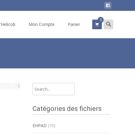
0
Search
d’Helicob
Mon Compte
Panier
for:
Search
for:
Catégories des fichiers
EHPAD
(10)