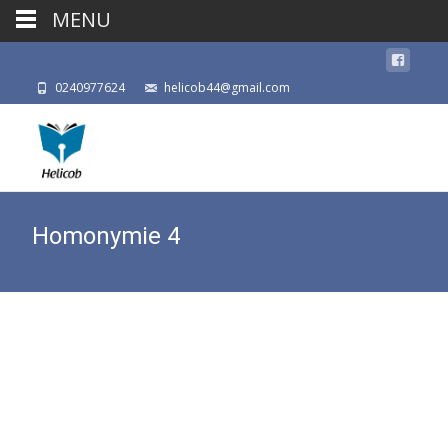
MENU
0240977624
helicob44@gmail.com
Homonymie 4