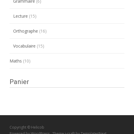
Grammaire
(6)
Lecture
(15)
Orthographe
(16)
Vocabulaire
(15)
Maths
(10)
Panier
Copyright © Helicob
Powered by WordPress
, Theme
i-craft
by TemplatesNext.