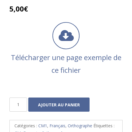
5,00
€
Télécharger une page exemple de
ce fichier
quantité
AJOUTER AU PANIER
de
Orthofacile
3
Catégories :
CM1
,
Français
,
Orthographe
Étiquettes :
CM1