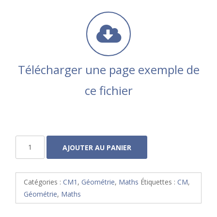
Télécharger une page exemple de
ce fichier
quantité
AJOUTER AU PANIER
de
Géométrie
facile
Catégories :
CM1
,
Géométrie
,
Maths
Étiquettes :
CM
,
3
Géométrie
,
Maths