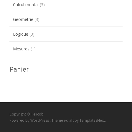
Calcul mental
(3)
Géométrie
(3)
Logique
(3)
Mesures
(1)
Panier
Copyright © Helicob
Powered by WordPress
, Theme
i-craft
by TemplatesNext.