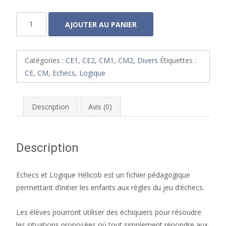
quantité
AJOUTER AU PANIER
de
Echecs
et
Catégories :
CE1
,
CE2
,
CM1
,
CM2
,
Divers
Étiquettes :
logique
CE
,
CM
,
Echecs
,
Logique
Description
Avis (0)
Description
Echecs et Logique Hélicob est un fichier pédagogique
permettant d’initier les enfants aux règles du jeu d’échecs.
Les élèves pourront utiliser des échiquiers pour résoudre
les situations proposées où tout simplement répondre aux