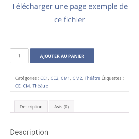
Télécharger une page exemple de
ce fichier
quantité
AJOUTER AU PANIER
de
Entre
cour
Catégories :
CE1
,
CE2
,
CM1
,
CM2
,
Théâtre
Étiquettes :
et
CE
,
CM
,
Théâtre
jardin
Tome
II
Description
Avis (0)
Description