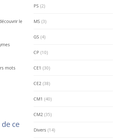
PS
(2)
écouvrir le
MS
(3)
GS
(4)
nymes
CP
(10)
urs mots
CE1
(30)
CE2
(38)
CM1
(40)
CM2
(35)
 de ce
Divers
(14)