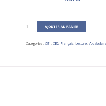
quantité
AJOUTER AU PANIER
de
Pentamots
Catégories :
CE1
,
CE2
,
Français
,
Lecture
,
Vocabulair