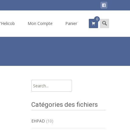
0
Search
d’Helicob
Mon Compte
Panier
for:
Search
for:
Catégories des fichiers
EHPAD
(10)