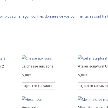
oir plus sur la façon dont les données de vos commentaires sont trai
s 2
La chasse aux sons
Atelier scriptural 
5,00
€
5,00
€
AJOUTER AU PANIER
AJOUTER AU PANIE
Hexamots
Méli-mélo des mo