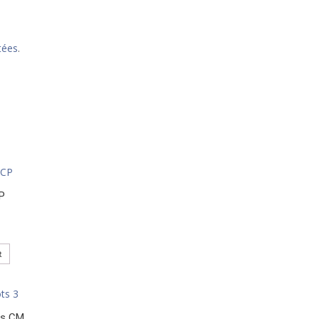
tées
.
CP
R
ts CM