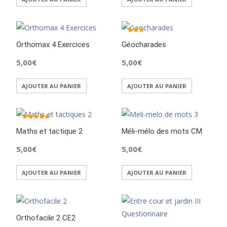
Note
Orthomax 4 Exercices
Géocharades
3.00
sur 5
5,00
€
5,00
€
AJOUTER AU PANIER
AJOUTER AU PANIER
Note
Maths et tactique 2
5.00
Méli-mélo des mots CM
sur 5
5,00
€
5,00
€
AJOUTER AU PANIER
AJOUTER AU PANIER
Orthofacile 2 CE2