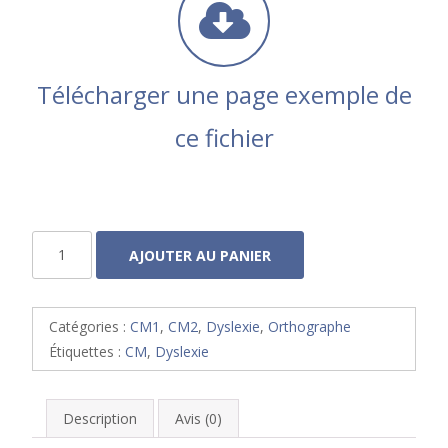
Télécharger une page exemple de
ce fichier
quantité
AJOUTER AU PANIER
de
Orthomax
4
Catégories :
CM1
,
CM2
,
Dyslexie
,
Orthographe
Correction
Étiquettes :
CM
,
Dyslexie
Description
Avis (0)