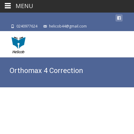
MENU
0240977624
helicob44@gmail.com
Orthomax 4 Correction